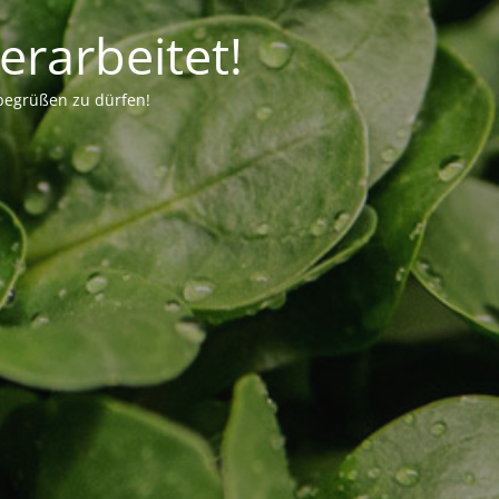
rarbeitet!
 begrüßen zu dürfen!